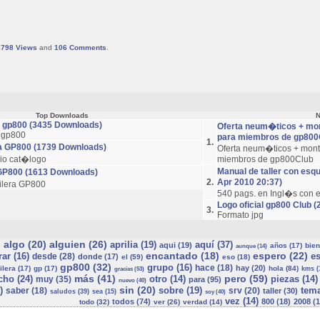
8798
Views
and
106
Comments
.
Top Downloads
N
r gp800 (3435 Downloads)
Oferta neum�ticos + mon
r gp800
para miembros de gp800C
1.
a GP800 (1739 Downloads)
Oferta neum�ticos + mont
ario cat�logo
miembros de gp800Club
Manual de taller con esq
GP800 (1613 Downloads)
2.
Apr 2010 20:37)
ilera GP800
540 pags. en Ingl�s con 
Logo oficial gp800 Club (
3.
Formato jpg
algo (20)
alguien (26)
aprilia (19)
aquí (37)
)
aqui (19)
años (17)
bien
aunque (14)
encantado (18)
espero (22)
ar (16)
es
desde (28)
donde (17)
el (59)
eso (18)
gp800 (32)
grupo (16)
hace (18)
hay (20)
ilera (17)
gp (17)
hola (84)
kms (
gracias (53)
más (41)
pero (59)
ho (24)
otro (14)
piezas (14)
muy (35)
para (95)
nuevo (40)
sin (20)
)
sobre (19)
tema
saber (18)
srv (20)
taller (30)
saludos (39)
sea (15)
soy (40)
vez (14)
todos (74)
800 (18)
2008 (1
todo (32)
ver (26)
verdad (14)