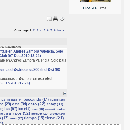
ERASER
[
]
1751
Goto page
1
,
2
,
3
,
4
,
5
,
6
,
7
,
8
Next
ew Downloads
taje en Andres Zamora Valencia. Solo
lub (07 Dec 2010 13:21)
aje en Andres Zamora Valencia. Solo para
uemas el�ctricos gp800 (Ingl�s) (08
esquemas el�ctricos en espa�ol
23 Jan 2010 12:26)
buscando (14)
 (23)
busco (15)
buenas (54)
esto (22)
ta (29)
este (34)
estoy (33)
las (57)
los (61)
mas (16)
motos
16)
moto (40)
por (92)
porqu� (20)
precio (14)
poder (17)
tiene (21)
 (17)
tiempo (15)
tener (17)
4)