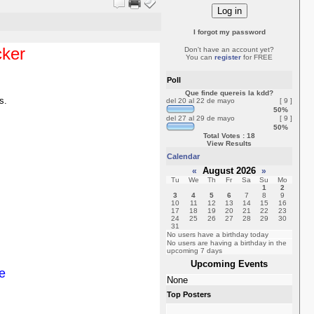
I forgot my password
cker
Don't have an account yet?
You can
register
for FREE
Poll
Que finde quereis la kdd?
s.
del 20 al 22 de mayo
[ 9 ]
50%
del 27 al 29 de mayo
[ 9 ]
50%
Total Votes : 18
View Results
Calendar
August 2026
«
»
Tu
We
Th
Fr
Sa
Su
Mo
1
2
3
4
5
6
7
8
9
10
11
12
13
14
15
16
17
18
19
20
21
22
23
24
25
26
27
28
29
30
31
No users have a birthday today
No users are having a birthday in the
upcoming 7 days
Upcoming Events
e
None
Top Posters