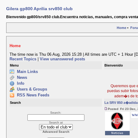
Gilera gp800 Aprilia srv850 club
Bienvenido gp800/srv850 club.Encuentra noticias, manuales, compra venta
Home
•
For
Home
The time now is Thu 06 Aug, 2026 15:28 | All times are UTC + 1 Hour [
Recent Topics
|
View unanswered posts
Menu
Bienvenido
Main Links
News
Info
Queremos que est
Users & Groups
puedas subir foto
RSS News Feeds
adem�s de to
Search
La SRV 850 a�adida 
Posted Fri 23 Dec,
Search:
ww
Search at
Advanced Search