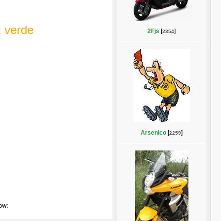
z verde
2Fjs
[
]
2354
Arsenico
[
]
2259
ow: