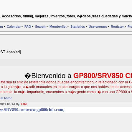
, accesorios, tuning, mejoras, inventos, fotos, v�deos,rutas,quedadas y much
um
•
Calendar
•
FAQ
•
Search
•
Memberlist
•
Statistics
•
Usergroups
•
Register
•
Pro
DST enabled]
�Bienvenido a
GP800/SRV850 C
e sea tu sitio de referencia donde puedas encontrar todo lo relacionado con la G
s a tu galer�a, a�adir manuales en las descargas o que nos hables de los accesor
do esto, lo m�s importante; encuentres a m�s gente como t� con una GP800 o 
al foro!
 2011 04:14 By
2JM
w.SRV850.com
www.gp800club.com,