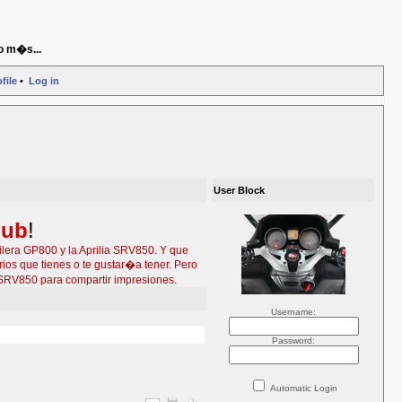
o m�s...
file
•
Log in
User Block
lub
!
ilera GP800 y la Aprilia SRV850. Y que
ios que tienes o te gustar�a tener. Pero
SRV850 para compartir impresiones.
Username:
Password:
Automatic Login