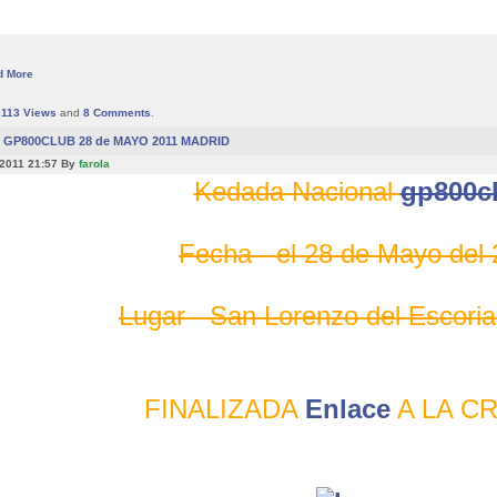
d More
6113
Views
and
8
Comments
.
GP800CLUB 28 de MAYO 2011 MADRID
 2011 21:57 By
farola
Kedada Nacional
gp800c
Fecha - el 28 de Mayo del
Lugar - San Lorenzo del Escoria
FINALIZADA
Enlace
A LA C