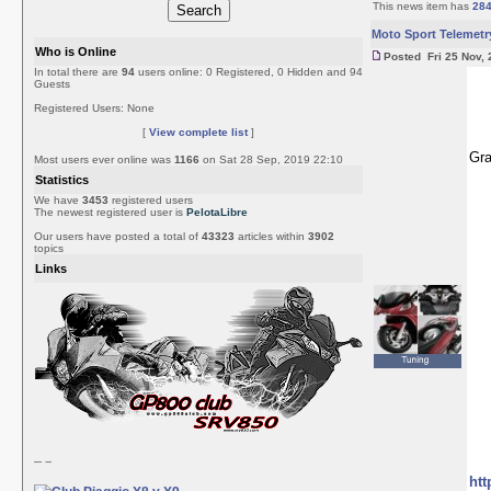
This news item has
28
Moto Sport Telemetr
Who is Online
Posted Fri 25 Nov, 
In total there are
94
users online: 0 Registered, 0 Hidden and 94
Guests
Registered Users: None
[
View complete list
]
Gra
Most users ever online was
1166
on Sat 28 Sep, 2019 22:10
Statistics
We have
3453
registered users
The newest registered user is
PelotaLibre
Our users have posted a total of
43323
articles within
3902
topics
Links
htt