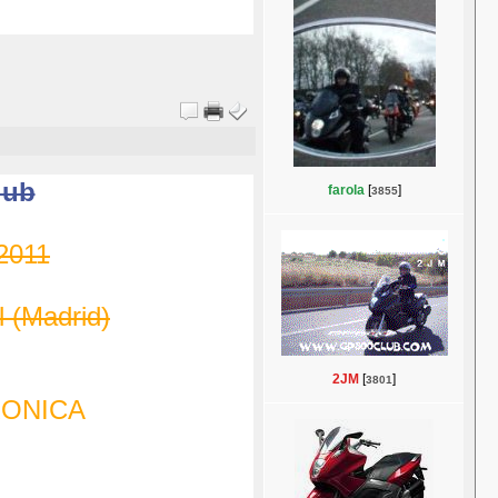
lub
farola
[
]
3855
 2011
l (Madrid)
2JM
[
]
3801
RONICA