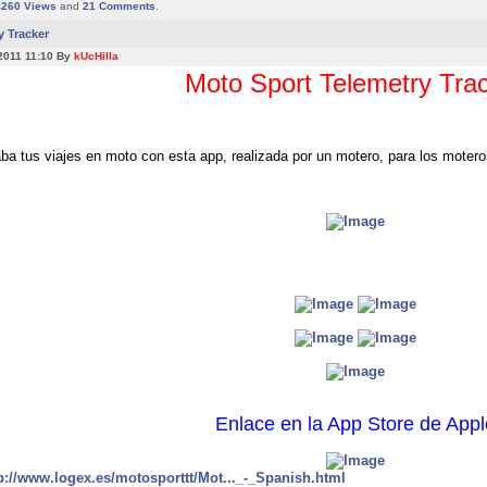
4260
Views
and
21
Comments
.
y Tracker
2011 11:10 By
kUcHilla
Moto Sport Telemetry Tra
ba tus viajes en moto con esta app, realizada por un motero, para los motero
Enlace en la App Store de Appl
p://www.logex.es/motosporttt/Mot..._-_Spanish.html