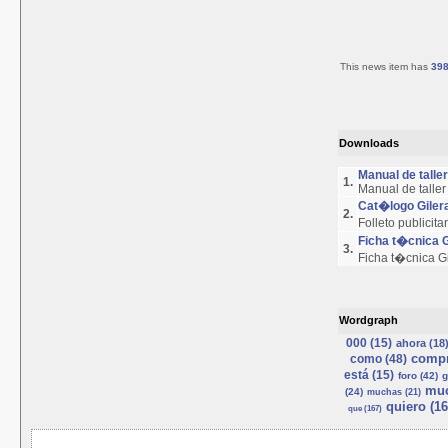
This news item has
39
Downloads
Manual de talle
1.
Manual de talle
Cat�logo Giler
2.
Folleto publicit
Ficha t�cnica 
3.
Ficha t�cnica G
Wordgraph
000 (15)
ahora (18
compr
como (48)
está (15)
foro (42)
g
muc
(24)
muchas (21)
quiero (16
que (167)