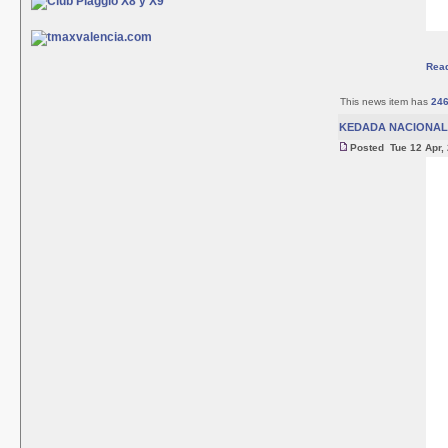
Rea
This news item has
24
KEDADA NACIONAL 
Posted Tue 12 Apr,