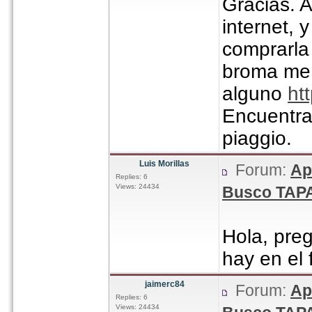
Gracias. A
internet, 
comprarla
broma me s
alguno
ht
Encuentra
piaggio.
Luis Morillas
Forum:
Ap
Replies: 6
Views: 24434
Busco TAPA
Hola, pre
hay en el 
jaimerc84
Forum:
Ap
Replies: 6
Views: 24434