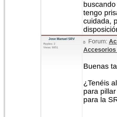
buscando 
tengo pris
cuidada, p
disposició
Jose Manuel SRV
Forum:
Ac
Replies: 2
Views: 8851
Accesorios 
Buenas ta
¿Tenéis a
para pilla
para la S