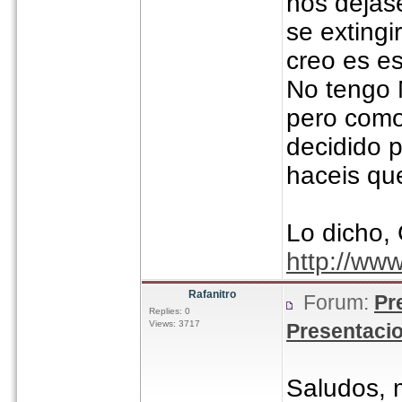
nos deja
se exting
creo es 
No tengo M
pero como
decidido 
haceis qu
Lo dicho,
http://ww
Rafanitro
Forum:
Pr
Replies: 0
Views: 3717
Presentaci
Saludos, 