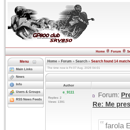
Home
Forum
S
Home
»
Forum
»
Search
»
Search found 14 match
Menu
The time now is Fri 07 Aug, 2026 04:01
Main Links
News
Info
Author
Users & Groups
e_9111
Forum:
Pr
Replies: 2
RSS News Feeds
Views: 1391
Re: Me pres
farola 