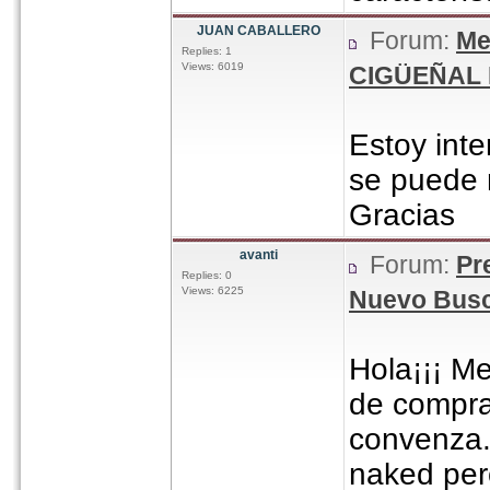
JUAN CABALLERO
Forum:
Me
Replies: 1
Views: 6019
CIGÜEÑAL 
Estoy inte
se puede m
Gracias
avanti
Forum:
Pr
Replies: 0
Views: 6225
Nuevo Busc
Hola¡¡¡ M
de compr
convenza.
naked per