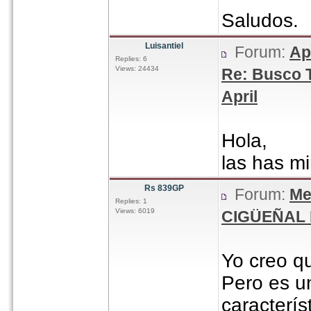
Saludos.
Luisantiel
Forum:
Ap
Replies: 6
Views: 24434
Re: Busco 
April
Hola,
las has mi
Rs 839GP
Forum:
Me
Replies: 1
Views: 6019
CIGÜEÑAL 
Yo creo q
Pero es un
caracterí