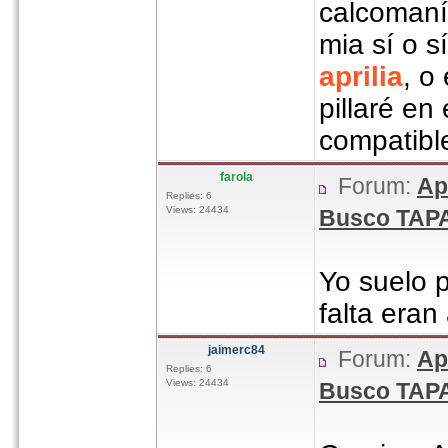
calcomaní
mia sí o s
aprilia
, o
pillaré e
compatibl
farola
Forum:
Ap
Replies: 6
Views: 24434
Busco TAPA
Yo suelo 
falta era
jaimerc84
Forum:
Ap
Replies: 6
Views: 24434
Busco TAPA