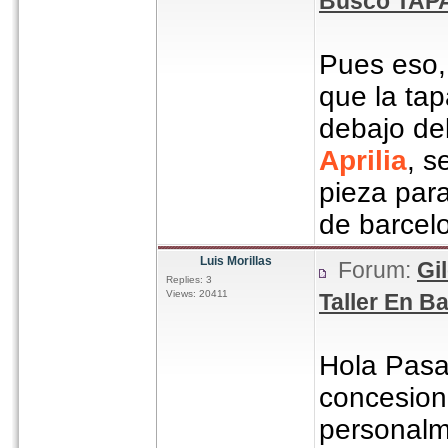
Busco TAPA
Pues eso, 
que la tap
debajo de
Aprilia
, s
pieza par
de barcel
Luis Morillas
Forum:
Gi
Replies: 3
Views: 20411
Taller En B
Hola Pasa
concesio
personalm