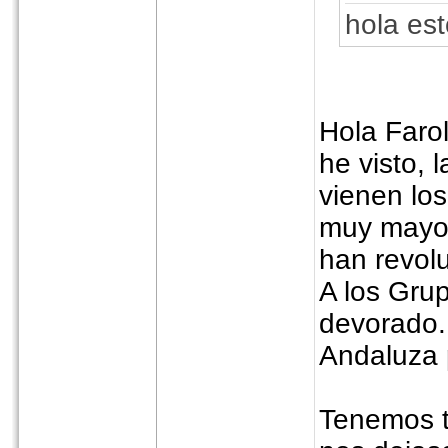
hola es
Hola Farol
he visto, 
vienen los
muy mayor
han revol
A los Gru
devorado.
Andaluza 
Tenemos t