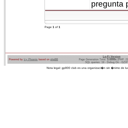
pregunta 
Page
1
of
1
Lo-Fi Version
Powered by
Icy Phoenix
based on
phpBB
Page Generation Time:
5.6999s
(PHP: 2
SQL queries: 19 - Debug On - GZIP
Nota legal: gp800 club es una organizaci�n sin �nimo de lucro