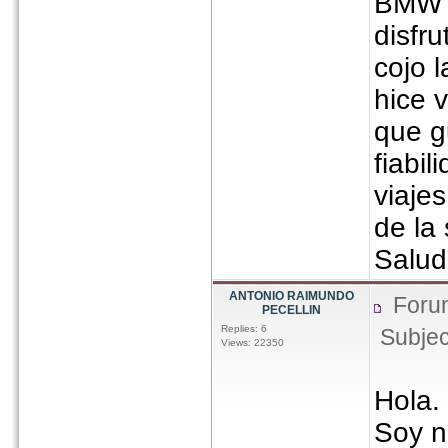
BMW c
disfr
cojo 
hice 
que g
fiabi
viaje
de la
Salud
ANTONIO RAIMUNDO
Foru
PECELLIN
Replies: 6
Subjec
Views: 22350
Hola.
Soy n