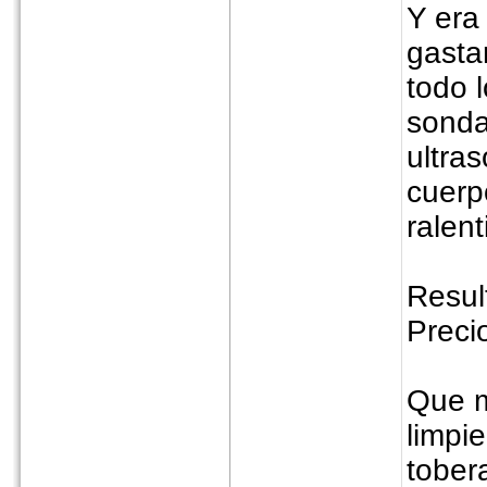
Y era
gastar
todo l
sonda
ultra
cuerp
ralenti
Resul
Preci
Que m
limpi
tober