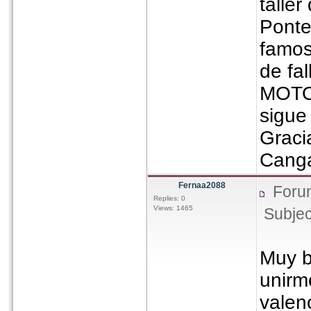
taller
Ponte
famos
de fa
MOTO,
sigue 
Graci
Cang
Fernaa2088
Foru
Replies: 0
Views: 1465
Subjec
Muy b
unirm
valen