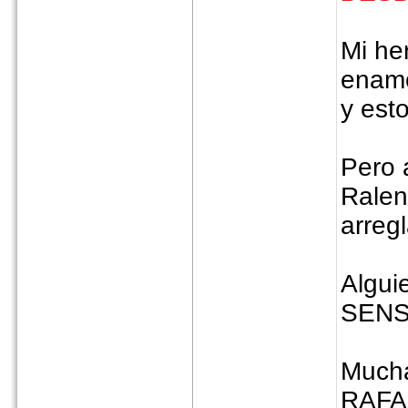
Mi he
enamo
y est
Pero 
Ralent
arregl
Algui
SENS
Mucha
RAF