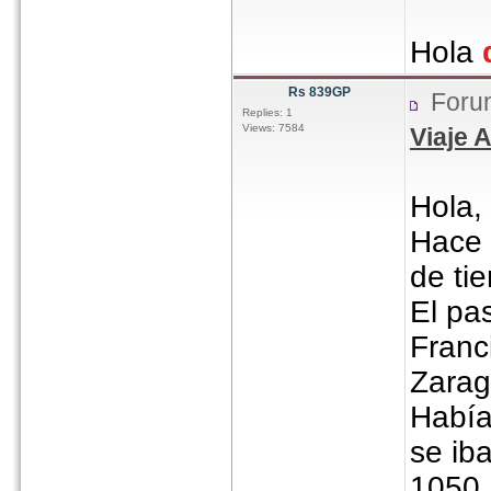
Hola
Rs 839GP
Foru
Replies: 1
Views: 7584
Viaje 
Hola,
Hace 
de ti
El pa
Franc
Zarag
Había
se ib
1050