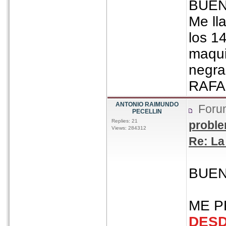
BUEN
Me l
los 1
maqui
negra
RAFA
ANTONIO RAIMUNDO
Foru
PECELLIN
Replies: 21
proble
Views: 284312
Re: La
BUEN
ME P
DES