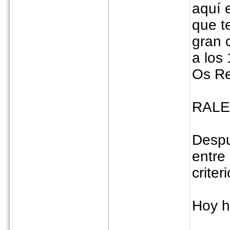
aquí 
que t
gran 
a los 
Os Re
RALE
Despu
entre
criter
Hoy h