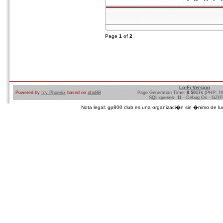
Page
1
of
2
Lo-Fi Version
Powered by
Icy Phoenix
based on
phpBB
Page Generation Time:
8.5017s
(PHP: 1
SQL queries: 11 - Debug On - GZIP
Nota legal: gp800 club es una organizaci�n sin �nimo de lucro