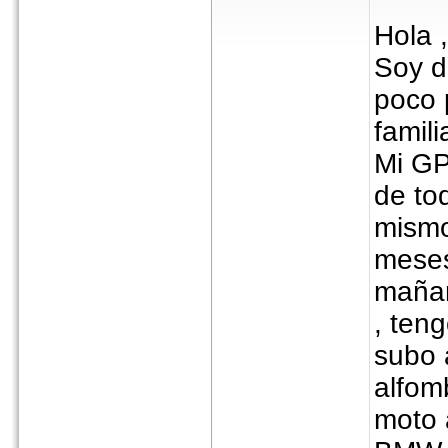
Hola ,
Soy d
poco 
famil
Mi GP
de to
mismo
meses
mañan
, ten
subo 
alfom
moto 