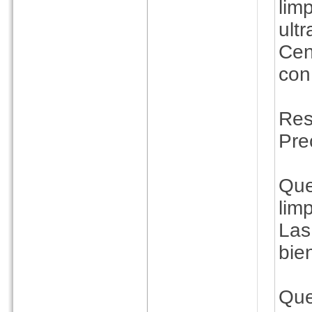
lim
ult
Cen
con 
Res
Pre
Que
lim
Las
bie
Que