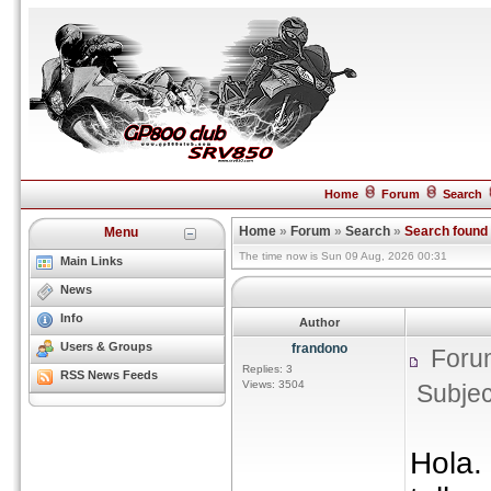
Home
Forum
Search
Home
»
Forum
»
Search
»
Search found
Menu
The time now is Sun 09 Aug, 2026 00:31
Main Links
News
Info
Author
Users & Groups
frandono
Foru
Replies: 3
RSS News Feeds
Views: 3504
Subjec
Hola.