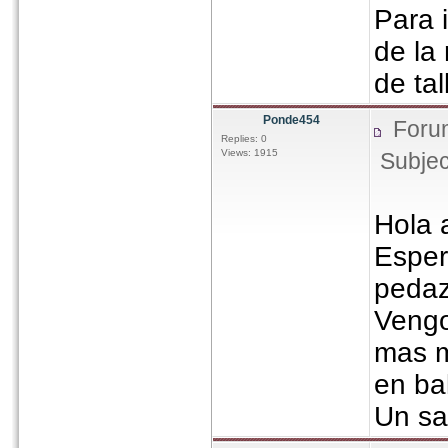
Para 
de la
de tal
Ponde454
Foru
Replies: 0
Views: 1915
Subjec
Hola 
Esper
pedaz
Vengo
mas m
en ba
Un s