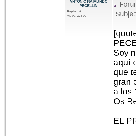
ANTONIO RAIMUNDO
Foru
PECELLIN
Replies: 6
Subjec
Views: 22350
[quo
PECEL
Soy n
aquí 
que t
gran 
a los 
Os Re
EL P