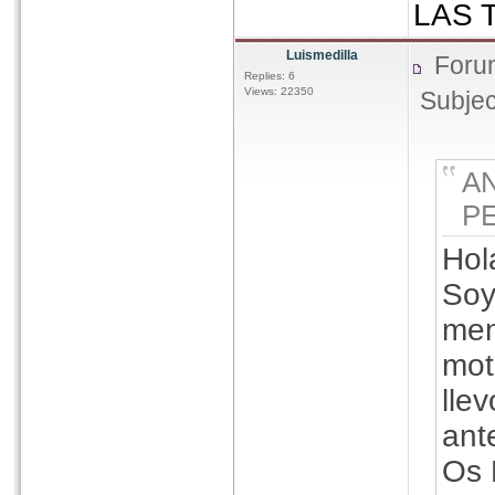
LAS T
Luismedilla
Foru
Replies: 6
Views: 22350
Subjec
A
PE
Hol
Soy
men
mot
lle
ant
Os 