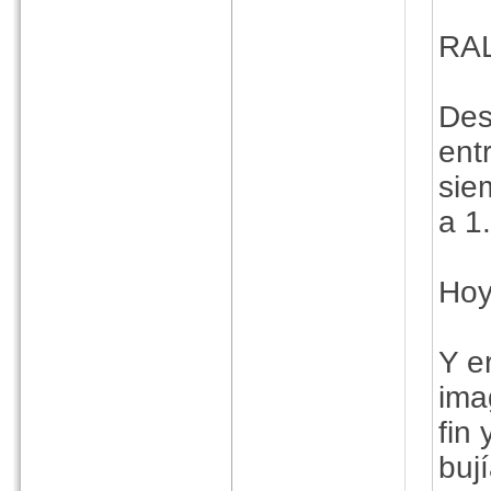
RA
Des
ent
sie
a 1.
Hoy
Y e
ima
fin
buj