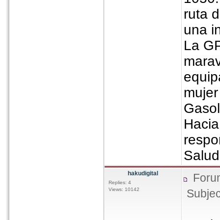
ruta 
una i
La GP
marav
equip
mujer
Gasol
Hacia
respo
Salud
hakudigital
Foru
Replies: 4
Views: 10142
Subjec