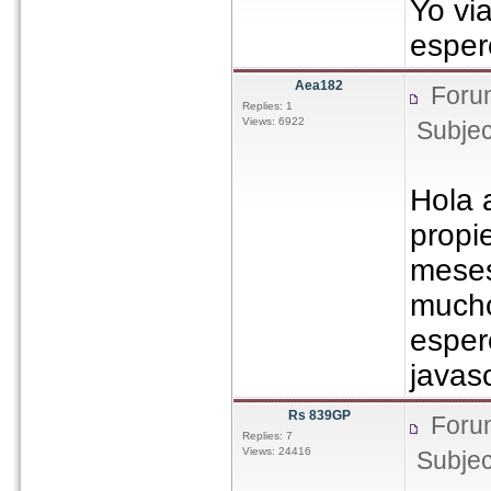
Yo vi
esper
Aea182
Foru
Replies: 1
Views: 6922
Subjec
Hola 
propi
meses
mucho
esper
javasc
Rs 839GP
Foru
Replies: 7
Views: 24416
Subjec