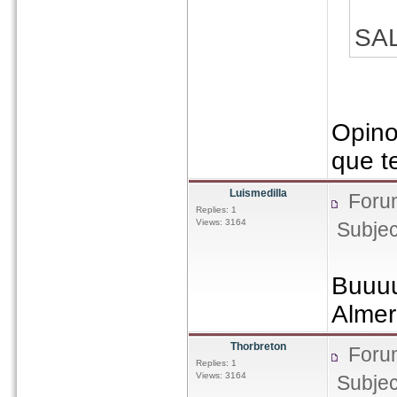
SA
Opino
que t
Luismedilla
Foru
Replies: 1
Views: 3164
Subjec
Buuuu
Almer
Thorbreton
Foru
Replies: 1
Views: 3164
Subjec