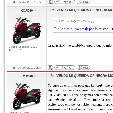
#5
05 May 2012 10:55
Re: VENDO MI QUERIDA GP NEGRA M
KOJO40
2JM Escribi�: [
Ver Mensaje
]
Tio lo siento, yo pas� por lo mismo....t
Gracias 2JM, yo tambi�n espero que lo mio s
Joined: December 2011
Posts: 116
#6
06 May 2012 20:35
Re: VENDO MI QUERIDA GP NEGRA M
KOJO40
Ya puse en el primer post que tambi�n me 
algunas fotos por si a alguien le interesara.
61CV del 2005 (Tope de gama) con climatizad
panor�mico cristal, etc. Tiene todas las revi
aceite, todo ello demostrable mediante libr
emisiones de CO2 el seguro y el impuesto d
Joined: December 2011