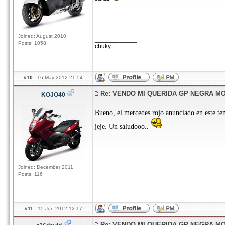
Joined: August 2010
____________
Posts: 1058
chuky
#10
16 May 2012 21:54
Re: VENDO MI QUERIDA GP NEGRA M
KOJO40
Bueno, el mercedes rojo anunciado en este te
jeje. Un saludooo..
Joined: December 2011
Posts: 116
#11
15 Jun 2012 12:17
Re: VENDO MI QUERIDA GP NEGRA M