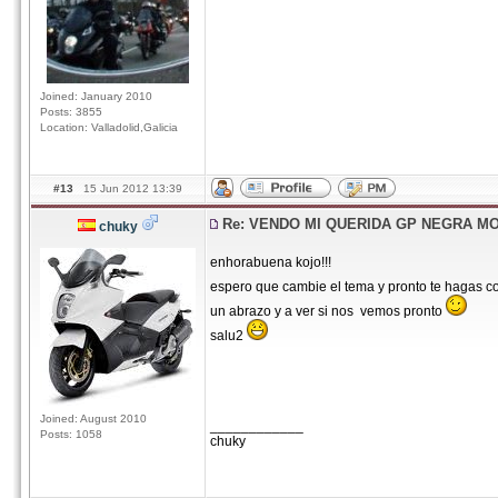
Joined: January 2010
Posts: 3855
Location: Valladolid,Galicia
#13
15 Jun 2012 13:39
Re: VENDO MI QUERIDA GP NEGRA M
chuky
enhorabuena kojo!!!
espero que cambie el tema y pronto te hagas c
un abrazo y a ver si nos vemos pronto
salu2
Joined: August 2010
____________
Posts: 1058
chuky