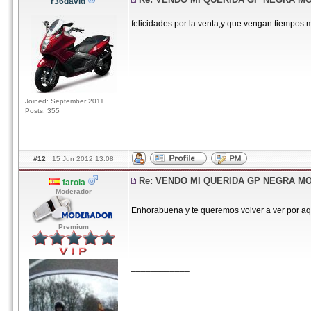
r36david
felicidades por la venta,y que vengan tiempos 
Joined: September 2011
Posts: 355
#12
15 Jun 2012 13:08
Re: VENDO MI QUERIDA GP NEGRA M
farola
Moderador
Enhorabuena y te queremos volver a ver por a
Premium
____________