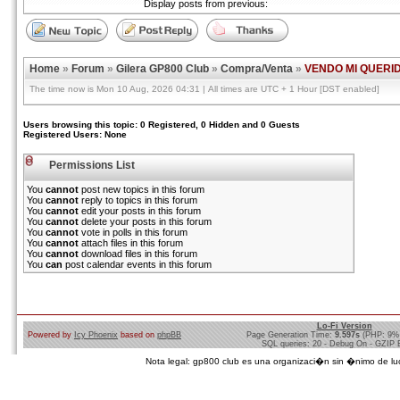
Display posts from previous:
Home
»
Forum
»
Gilera GP800 Club
»
Compra/Venta
»
VENDO MI QUERI
The time now is Mon 10 Aug, 2026 04:31 | All times are UTC + 1 Hour [DST enabled]
Users browsing this topic: 0 Registered, 0 Hidden and 0 Guests
Registered Users: None
Permissions List
You
cannot
post new topics in this forum
You
cannot
reply to topics in this forum
You
cannot
edit your posts in this forum
You
cannot
delete your posts in this forum
You
cannot
vote in polls in this forum
You
cannot
attach files in this forum
You
cannot
download files in this forum
You
can
post calendar events in this forum
Lo-Fi Version
Powered by
Icy Phoenix
based on
phpBB
Page Generation Time:
9.597s
(PHP: 9%
SQL queries: 20 - Debug On - GZIP 
Nota legal: gp800 club es una organizaci�n sin �nimo de lucro