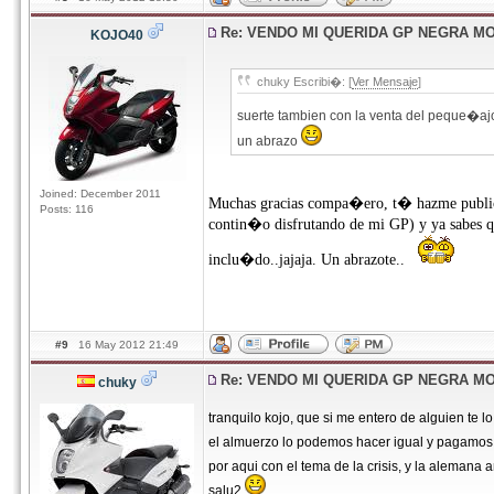
Re: VENDO MI QUERIDA GP NEGRA M
KOJO40
chuky Escribi�: [
Ver Mensaje
]
suerte tambien con la venta del peque�aj
un abrazo
Joined: December 2011
Muchas gracias compa�ero, t� hazme publici
Posts: 116
contin�o disfrutando de mi GP) y ya sabes
inclu�do..jajaja. Un abrazote..
#9
16 May 2012 21:49
Re: VENDO MI QUERIDA GP NEGRA M
chuky
tranquilo kojo, que si me entero de alguien te lo
el almuerzo lo podemos hacer igual y pagamos 
por aqui con el tema de la crisis, y la alemana 
salu2