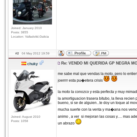
Joined: January 2010
Posts: 3855
Location: Valladolid,Galicia
#2
04 May 2012 19:59
Re: VENDO MI QUERIDA GP NEGRA M
chuky
me sabe mal que vendas la moto, pero lo entie
joerrrr esta pu�etera crisis
la moto la conozco y esta perfecta y muy mimad
la amortiguacion trasera bitubo, la lleva recien
bueno, si se de alguien...te doy un toque al movi
mucha suerte con la venta y ma�ana nos vemo
animo , a ver si mejoran las cosas y..... mas ade
Joined: August 2010
Posts: 1058
un abrazo