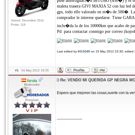
puse amortiguaci�n BITUBO (450�) y el 
maleta trasera GIVI MAXIA 52 con luz led de 
gps, todo ello valorado en m�s de 500�. La 
comprador le interese quedarse. Tiene GARA
Joined: December 2011
Posts: 116
inclu�da la de los 10000km que acabo de pa
Pd: para contactar conmigo por correo (ko
Last edited by
KOJO40
on 15 May 2012 23:30; edited 2
#1
04 May 2012 19:35
Re: VENDO MI QUERIDA GP NEGRA M
farola
Moderador
Espero que mejoren las cosas,suerte con la v
Premium
____________