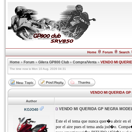
Home
Forum
Search
Home
»
Forum
»
Gilera GP800 Club
»
Compra/Venta
»
VENDO MI QUERI
The time now is Mon 10 Aug, 2026 04:31
VENDO MI QUERIDA G
Author
VENDO MI QUERIDA GP NEGRA MODE
KOJO40
Este el el tema que nunca quer�a abrir en el
por el aire pues el tema anda jod�o. Compa