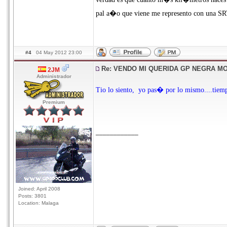
pal a�o que viene me represento con una SR
#4
04 May 2012 23:00
Re: VENDO MI QUERIDA GP NEGRA M
2JM
Administrador
Tio lo siento, yo pas� por lo mismo....tiemp
Premium
____________
Joined: April 2008
Posts: 3801
Location: Malaga