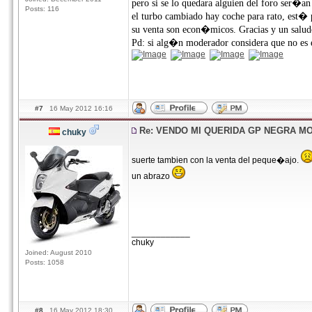
pero si se lo quedara alguien del foro ser�
Posts: 116
el turbo cambiado hay coche para rato, est� 
su venta son econ�micos. Gracias y un salud
Pd: si alg�n moderador considera que no es e
#7
16 May 2012 16:16
Re: VENDO MI QUERIDA GP NEGRA M
chuky
suerte tambien con la venta del peque�ajo.
un abrazo
____________
chuky
Joined: August 2010
Posts: 1058
#8
16 May 2012 18:30