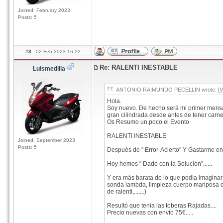
Joined: February 2023
Posts: 5
#3
02 Feb 2023 16:22
Re: RALENTI INESTABLE
Luismedilla
ANTONIO RAIMUNDO PECELLIN wrote: [
V
Hola.
Soy nuevo. De hecho será mi primer mensa
gran cilindrada desde antes de tener carnet
Os Resumo un poco el Evento
RALENTI INESTABLE
Joined: September 2023
Posts: 5
Después de " Error-Acierto" Y Gastarme ent
Hoy hemos " Dado con la Solución"......
Y era más barata de lo que podía imaginar y 
sonda lambda, limpieza cuerpo mariposa c
de ralenti,.......)
Resultó que tenía las toberas Rajadas....
Precio nuevas con envío 75€.....