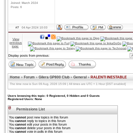
Joined: March 2024
Posts: 6
#7
04 Apr 2024 10:03
View
previous
topic
Display posts from previous:
Home
»
Forum
»
Gilera GP800 Club
»
General
»
RALENTI INESTABLE
The time now is Sun 09 Aug, 2026 15:09 | All times are UTC + 1 Hour [DST enabled]
Users browsing this topic: 0 Registered, 0 Hidden and 0 Guests
Registered Users: None
Permissions List
You
cannot
post new topics in this forum
You
cannot
reply to topics in this forum
You
cannot
edit your posts in this forum
You
cannot
delete your posts in this forum
You
cannot
vote in polls in this forum