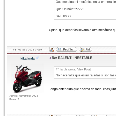
Que me diga mi mecánico en la primera lim
Que Opináis??????
SALUDOS.
Opino, que deberías llevarla a otro mecánico q
#4
05 Sep 2023 07:39
Re: RALENTI INESTABLE
kikalanda
farola wrote: [
View Post
]
No hace falta que estén rajadas si son la
Tengo entendido que encima de todo, esas junt
Joined: November 2023
Posts: 7