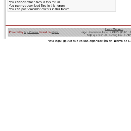
You
cannot
attach files in this forum
You
cannot
download files in this forum
You
can
post calendar events in this forum
Lo-Fi Version
Powered by
Icy Phoenix
based on
phpBB
Page Generation Time:
6.2932s
(PHP: 1
SQL queries: 20 - Debug On - GZIP
Nota legal: gp800 club es una organizaci�n sin �nimo de lucro