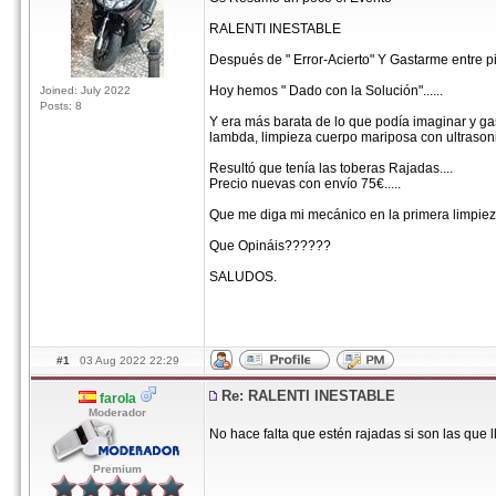
RALENTI INESTABLE
Después de " Error-Acierto" Y Gastarme entre p
Hoy hemos " Dado con la Solución"......
Joined: July 2022
Posts: 8
Y era más barata de lo que podía imaginar y gast
lambda, limpieza cuerpo mariposa con ultrasonid
Resultó que tenía las toberas Rajadas....
Precio nuevas con envío 75€.....
Que me diga mi mecánico en la primera limpieza
Que Opináis??????
SALUDOS.
#1
03 Aug 2022 22:29
Re: RALENTI INESTABLE
farola
Moderador
No hace falta que estén rajadas si son las que
Premium