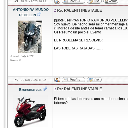
#5
28 Nov 2023 10:21
ANTONIO RAIMUNDO
Re: RALENTI INESTABLE
PECELLIN
[quote user="ANTONIO RAIMUNDO PECELLIN" 
Soy nuevo. De hecho será mi primer mensaje aq
cilindrada desde antes de tener carnet a los 18.
Os Resumo un poco el Evento
EL PROBLEMA SE RESOLVIO::
LAS TOBERAS RAJADAS..........
Joined: July 2022
Posts: 8
#6
30 Mar 2024 11:02
Re: RALENTI INESTABLE
Brunomareas
El tema de las toberas es una mierda, encima s
toberas?