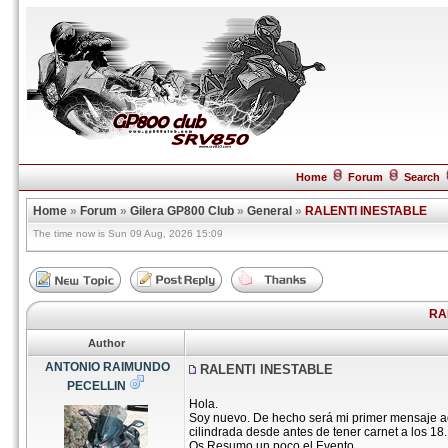
Home
Forum
Search
Home
»
Forum
»
Gilera GP800 Club
»
General
»
RALENTI INESTABLE
The time now is Sun 09 Aug, 2026 15:09
RA
Author
ANTONIO RAIMUNDO
RALENTI INESTABLE
PECELLIN
Hola.
Soy nuevo. De hecho será mi primer mensaje aq
cilindrada desde antes de tener carnet a los 18.
Os Resumo un poco el Evento