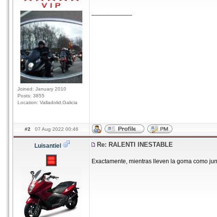
____________
Joined: January 2010
Posts: 3855
Location: Valladolid,Galicia
#2
07 Aug 2022 00:46
Re: RALENTI INESTABLE
Luisantiel
Exactamente, mientras lleven la goma como junt