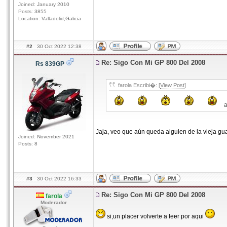
Joined: January 2010
Posts: 3855
Location: Valladolid,Galicia
#2
30 Oct 2022 12:38
Re: Sigo Con Mi GP 800 Del 2008
Rs 839GP
farola Escribi�: [
View Post
]
a
Jaja, veo que aún queda alguien de la vieja gu
Joined: November 2021
Posts: 8
#3
30 Oct 2022 16:33
Re: Sigo Con Mi GP 800 Del 2008
farola
Moderador
si,un placer volverte a leer por aqui