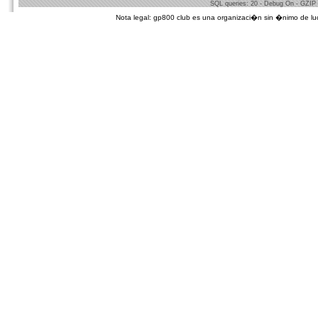
SQL queries: 20 - Debug On - GZIP
Nota legal: gp800 club es una organizaci�n sin �nimo de lucro