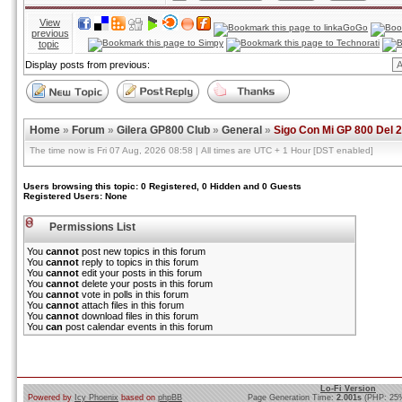
View
previous
topic
Display posts from previous:
Home
»
Forum
»
Gilera GP800 Club
»
General
»
Sigo Con Mi GP 800 Del 
The time now is Fri 07 Aug, 2026 08:58 | All times are UTC + 1 Hour [DST enabled]
Users browsing this topic: 0 Registered, 0 Hidden and 0 Guests
Registered Users: None
Permissions List
You
cannot
post new topics in this forum
You
cannot
reply to topics in this forum
You
cannot
edit your posts in this forum
You
cannot
delete your posts in this forum
You
cannot
vote in polls in this forum
You
cannot
attach files in this forum
You
cannot
download files in this forum
You
can
post calendar events in this forum
Lo-Fi Version
Powered by
Icy Phoenix
based on
phpBB
Page Generation Time:
2.001s
(PHP: 25