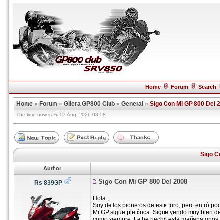
Home
Forum
Search
Home
»
Forum
»
Gilera GP800 Club
»
General
»
Sigo Con Mi GP 800 Del 
The time now is Fri 07 Aug, 2026 08:58
Sigo C
Author
Sigo Con Mi GP 800 Del 2008
Rs 839GP
Hola ,
Soy de los pioneros de este foro, pero entró p
Mi GP sigue pletórica. Sigue yendo muy bien d
como siempre. Le he hecho esta mañana unos 2