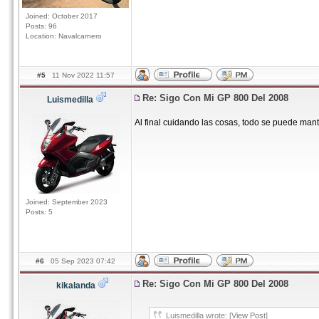
Joined: October 2017
Posts: 96
Location: Navalcarnero
#5
11 Nov 2022 11:57
Re: Sigo Con Mi GP 800 Del 2008
Luismedilla
Al final cuidando las cosas, todo se puede mant
Joined: September 2023
Posts: 5
#6
05 Sep 2023 07:42
Re: Sigo Con Mi GP 800 Del 2008
kikalanda
Luismedilla wrote: [
View Post
]