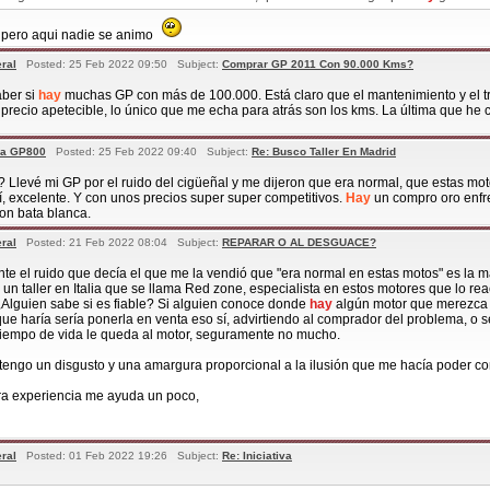
r, pero aqui nadie se animo
ral
Posted: 25 Feb 2022 09:50 Subject:
Comprar GP 2011 Con 90.000 Kms?
aber si
hay
muchas GP con más de 100.000. Está claro que el mantenimiento y el t
 precio apetecible, lo único que me echa para atrás son los kms. La última que h
ra GP800
Posted: 25 Feb 2022 09:40 Subject:
Re: Busco Taller En Madrid
 Llevé mi GP por el ruido del cigüeñal y me dijeron que era normal, que estas mot
í, excelente. Y con unos precios super super competitivos.
Hay
un compro oro enfr
on bata blanca.
ral
Posted: 21 Feb 2022 08:04 Subject:
REPARAR O AL DESGUACE?
nte el ruido que decía el que me la vendió que "era normal en estas motos" es la m
un taller en Italia que se llama Red zone, especialista en estos motores que lo r
Alguien sabe si es fiable? Si alguien conoce donde
hay
algún motor que merezca l
 que haría sería ponerla en venta eso sí, advirtiendo al comprador del problema, o
tiempo de vida le queda al motor, seguramente no mucho.
, tengo un disgusto y una amargura proporcional a la ilusión que me hacía poder co
tra experiencia me ayuda un poco,
ral
Posted: 01 Feb 2022 19:26 Subject:
Re: Iniciativa