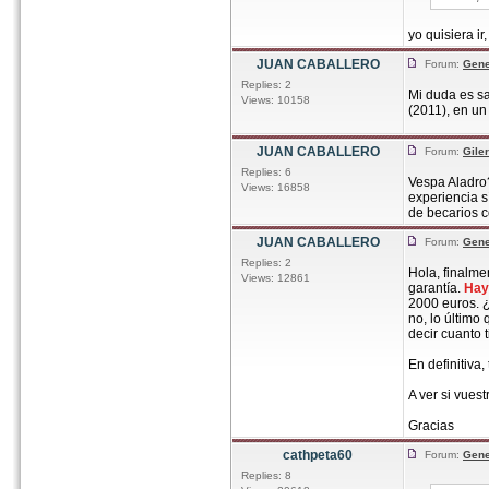
yo quisiera i
JUAN CABALLERO
Forum:
Gene
Replies: 2
Mi duda es s
Views: 10158
(2011), en un
JUAN CABALLERO
Forum:
Gile
Replies: 6
Vespa Aladro?
Views: 16858
experiencia s
de becarios c
JUAN CABALLERO
Forum:
Gene
Replies: 2
Hola, finalme
Views: 12861
garantía.
Hay
2000 euros. ¿
no, lo último
decir cuanto 
En definitiva
A ver si vues
Gracias
cathpeta60
Forum:
Gene
Replies: 8