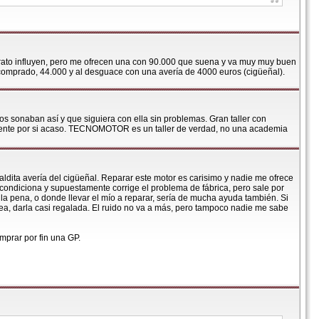
rato influyen, pero me ofrecen una con 90.000 que suena y va muy muy buen
e comprado, 44.000 y al desguace con una avería de 4000 euros (cigüeñal).
os sonaban así y que siguiera con ella sin problemas. Gran taller con
ente por si acaso. TECNOMOTOR es un taller de verdad, no una academia
aldita avería del cigüeñal. Reparar este motor es carisimo y nadie me ofrece
eacondiciona y supuestamente corrige el problema de fábrica, pero sale por
a pena, o donde llevar el mío a reparar, sería de mucha ayuda también. Si
 sea, darla casi regalada. El ruido no va a más, pero tampoco nadie me sabe
mprar por fin una GP.