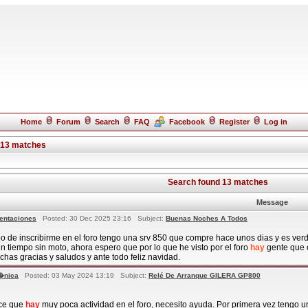
Home
Forum
Search
FAQ
Facebook
Register
Log in
 13 matches
Search found 13 matches
Message
entaciones
Posted: 30 Dec 2025 23:16 Subject:
Buenas Noches A Todos
 de inscribirme en el foro tengo una srv 850 que compre hace unos dias y es ver
 un tiempo sin moto, ahora espero que por lo que he visto por el foro
hay
gente que c
has gracias y saludos y ante todo feliz navidad.
�nica
Posted: 03 May 2024 13:19 Subject:
Relé De Arranque GILERA GP800
ce que
hay
muy poca actividad en el foro, necesito ayuda. Por primera vez tengo 