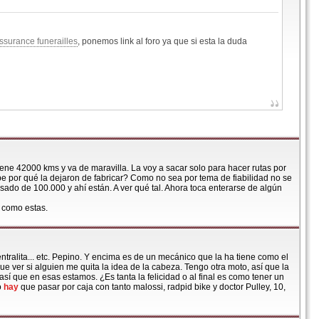
ssurance funerailles
, ponemos link al foro ya que si esta la duda
iene 42000 kms y va de maravilla. La voy a sacar solo para hacer rutas por
e por qué la dejaron de fabricar? Como no sea por tema de fiabilidad no se
do de 100.000 y ahí están. A ver qué tal. Ahora toca enterarse de algún
s como estas.
ntralita... etc. Pepino. Y encima es de un mecánico que la ha tiene como el
que ver si alguien me quita la idea de la cabeza. Tengo otra moto, así que la
 que en esas estamos. ¿Es tanta la felicidad o al final es como tener un
o
hay
que pasar por caja con tanto malossi, radpid bike y doctor Pulley, 10,