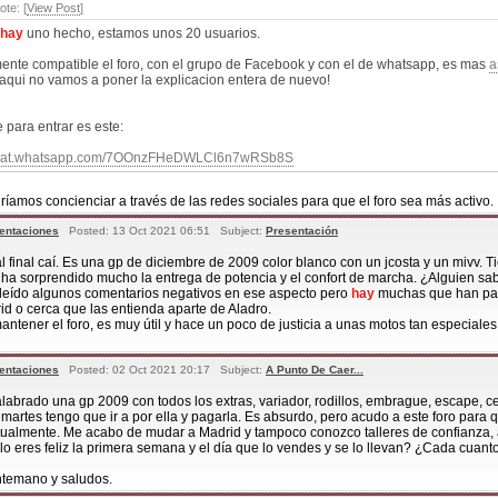
ote: [
View Post
]
hay
uno hecho, estamos unos 20 usuarios.
mente compatible el foro, con el grupo de Facebook y con el de whatsapp, es mas
a
 aqui no vamos a poner la explicacion entera de nuevo!
 para entrar es este:
/chat.whatsapp.com/7OOnzFHeDWLCl6n7wRSb8S
íamos concienciar a través de las redes sociales para que el foro sea más activo.
entaciones
Posted: 13 Oct 2021 06:51 Subject:
Presentación
 final caí. Es una gp de diciembre de 2009 color blanco con un jcosta y un mivv. T
 ha sorprendido mucho la entrega de potencia y el confort de marcha. ¿Alguien sab
 leído algunos comentarios negativos en ese aspecto pero
hay
muchas que han pasa
rid o cerca que las entienda aparte de Aladro.
antener el foro, es muy útil y hace un poco de justicia a unas motos tan especiale
entaciones
Posted: 02 Oct 2021 20:17 Subject:
A Punto De Caer...
alabrado una gp 2009 con todos los extras, variador, rodillos, embrague, escape, ce
l martes tengo que ir a por ella y pagarla. Es absurdo, pero acudo a este foro para 
ualmente. Me acabo de mudar a Madrid y tampoco conozco talleres de confianza, así
lo eres feliz la primera semana y el día que lo vendes y se lo llevan? ¿Cada cuant
ntemano y saludos.