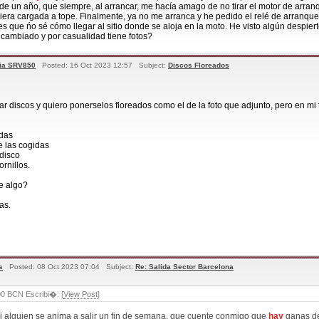
e un año, que siempre, al arrancar, me hacía amago de no tirar el motor de arran
era cargada a tope. Finalmente, ya no me arranca y he pedido el relé de arranqu
es que ńo sé cómo llegar al sitio donde se aloja en la moto. He visto algún despiert
 cambiado y por casualidad tiene fotos?
lia SRV850
Posted: 16 Oct 2023 12:57 Subject:
Discos Floreados
r discos y quiero ponerselos floreados como el de la foto que adjunto, pero en mi
das
e las cogidas
disco
rnillos.
e algo?
as.
s
Posted: 08 Oct 2023 07:04 Subject:
Re: Salida Sector Barcelona
0 BCN Escribi�: [
View Post
]
i alguien se anima a salir un fin de semana, que cuente conmigo que
hay
ganas de