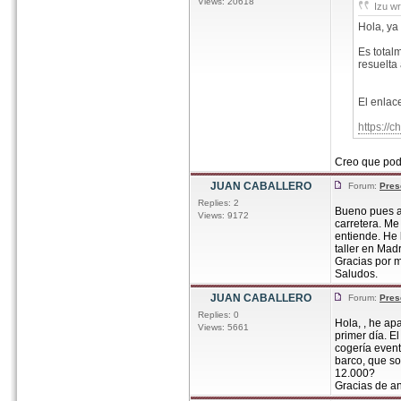
Views: 20618
Izu wr
Hola, ya
Es total
resuelta
El enlace
https:/
Creo que podr
JUAN CABALLERO
Forum:
Pres
Replies: 2
Bueno pues al
Views: 9172
carretera. Me
entiende. He
taller en Mad
Gracias por m
Saludos.
JUAN CABALLERO
Forum:
Pres
Replies: 0
Hola, , he ap
Views: 5661
primer día. E
cogería event
barco, que so
12.000?
Gracias de a