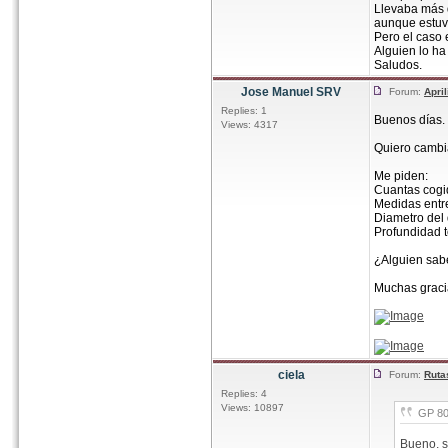
Llevaba más d
aunque estuvi
Pero el caso 
Alguien lo ha
Saludos.
Jose Manuel SRV
Forum:
Apri
Replies: 1
Buenos días.
Views: 4317
Quiero cambia
Me piden:
Cuantas cogi
Medidas entr
Diametro del 
Profundidad to
¿Alguien sab
Muchas graci
ciela
Forum:
Ruta
Replies: 4
Views: 10897
GP 80
Bueno, s