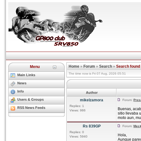
Home
»
Forum
»
Search
»
Search found
Menu
The time now is Fri 07 Aug, 2026 05:51
Main Links
News
Info
Author
Users & Groups
mikelzamora
Forum:
Pres
Replies: 1
RSS News Feeds
Buenas, acabo
Views: 986
sitio llevaba
moto aun, muc
Rs 839GP
Forum:
Mec
Replies: 0
Hola,
Views: 5940
Aunque pare