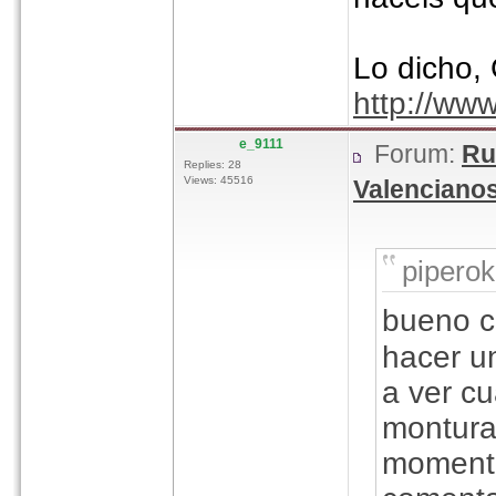
Lo dicho,
http://ww
e_9111
Forum:
Ru
Replies: 28
Views: 45516
Valenciano
piperok
bueno c
hacer un
a ver c
monturas
momento