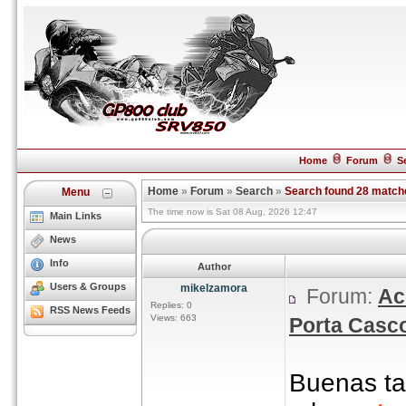
Home
Forum
S
Home
»
Forum
»
Search
»
Search found 28 match
Menu
The time now is Sat 08 Aug, 2026 12:47
Main Links
News
Info
Author
Users & Groups
mikelzamora
Forum:
Ac
Replies: 0
RSS News Feeds
Views: 663
Porta Casc
Buenas ta