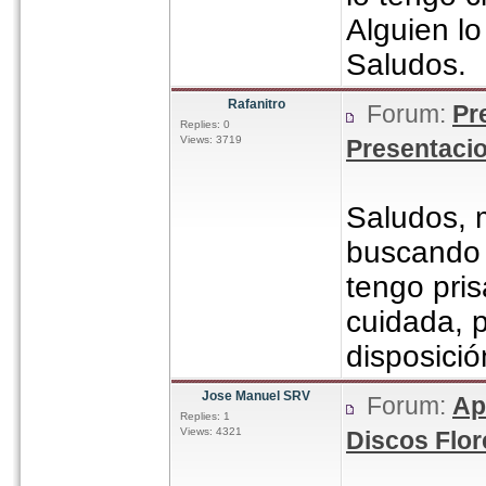
Alguien lo
Saludos.
Rafanitro
Forum:
Pr
Replies: 0
Views: 3719
Presentaci
Saludos, 
buscand
tengo pris
cuidada, p
disposició
Jose Manuel SRV
Forum:
Ap
Replies: 1
Views: 4321
Discos Flo