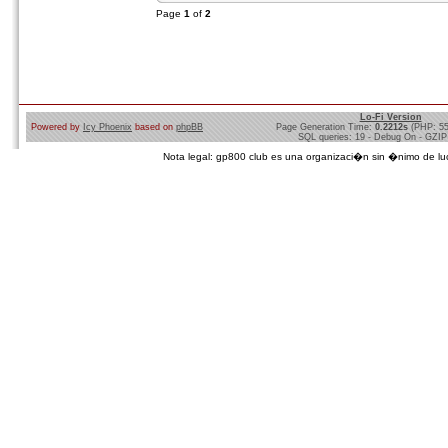
Page
1
of
2
Lo-Fi Version
Powered by
Icy Phoenix
based on
phpBB
Page Generation Time:
0.2212s
(PHP: 5
SQL queries: 19 - Debug On - GZIP
Nota legal: gp800 club es una organizaci�n sin �nimo de lucro