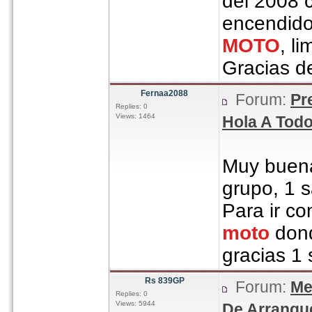
del 2008 
encendido
MOTO
, l
Gracias d
Fernaa2088
Forum:
Pr
Replies: 0
Views: 1464
Hola A Tod
Muy buena
grupo, 1 
Para ir c
moto
dond
gracias 1 
Rs 839GP
Forum:
Me
Replies: 0
Views: 5944
De Arranqu