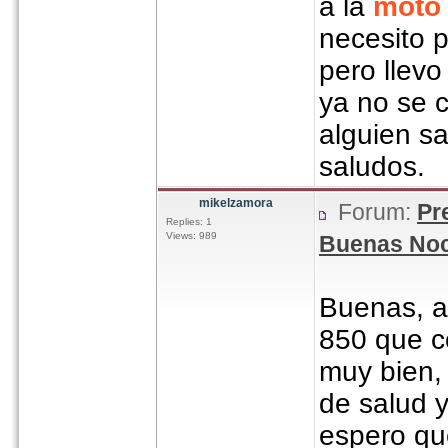
a la
moto
necesito 
pero llevo
ya no se 
alguien s
saludos.
mikelzamora
Forum:
Pr
Replies: 1
Views: 989
Buenas Noc
Buenas, ac
850 que c
muy bien,
de salud y
espero que