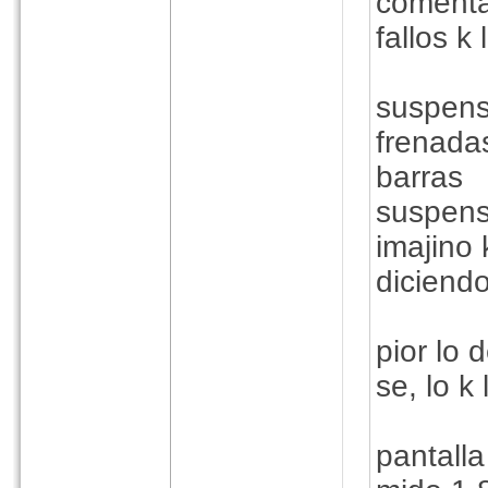
comenta
fallos k 
suspens
frenadas
barras
suspensi
imajino 
diciend
pior lo 
se, lo k
pantall