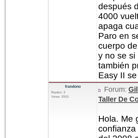
después d
4000 vuelt
apaga cua
Paro en s
cuerpo de
y no se si
también pr
Easy II se
frandono
Forum:
Gi
Replies: 3
Views: 3503
Taller De C
Hola. Me g
confianza