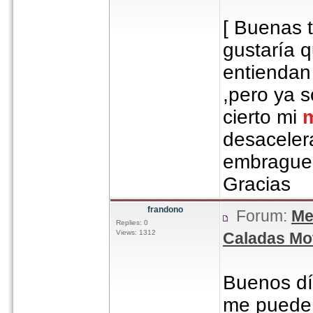
[ Buenas 
gustaría 
entiendan
,pero ya s
cierto mi
desaceler
embrague
Gracias
frandono
Forum:
Me
Replies: 0
Views: 1312
Caladas Mot
Buenos dí
me puede