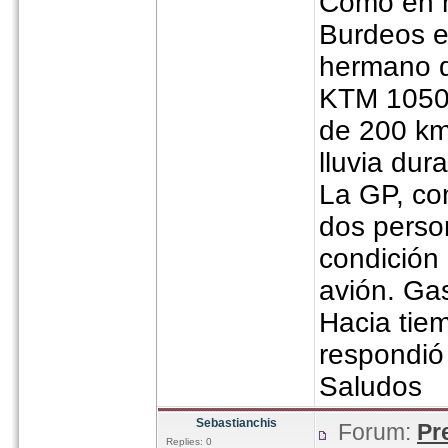
Como en m
Burdeos e
hermano q
KTM 1050.
de 200 km
lluvia dur
La GP, com
dos perso
condición 
avión. Gas
Hacia tie
respondió
Saludos
Sebastianchis
Forum:
Pr
Replies: 0