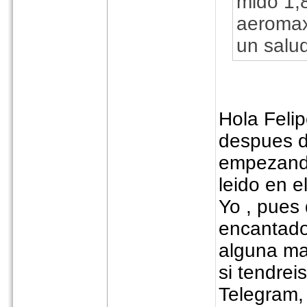
mido 1,8
aeromax
un salu
Hola Feli
despues d
empezando
leido en e
Yo , pues
encantado
alguna ma
si tendre
Telegram,