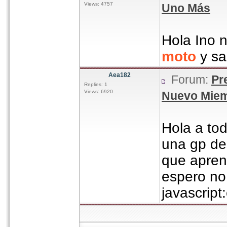
Views: 4757
Uno Más
Hola Ino 
moto
y sa
Aea182
Forum:
Pr
Replies: 1
Views: 6920
Nuevo Miem
Hola a tod
una gp de
que apren
espero no 
javascript: