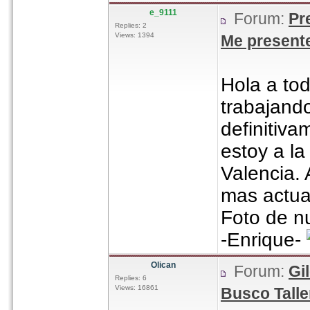
e_9111
Forum:
Pr
Replies: 2
Views: 1394
Me presente
Hola a to
trabajando
definitiv
estoy a l
Valencia.
mas actua
Foto de nu
-Enrique-
Olican
Forum:
Gi
Replies: 6
Views: 16861
Busco Talle