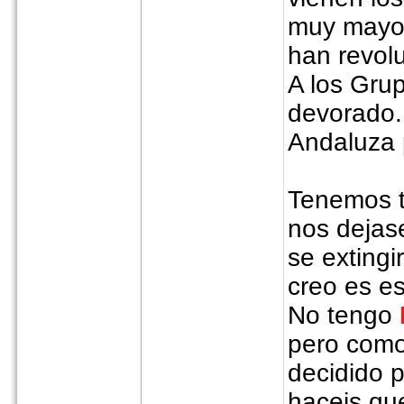
muy mayor
han revol
A los Gru
devorado.
Andaluza 
Tenemos ta
nos deja
se exting
creo es 
No tengo
pero como
decidido 
haceis qu