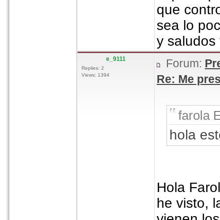
que contr
sea lo po
y saludos 
e_9111
Forum:
Pr
Replies: 2
Views: 1394
Re: Me pres
farola 
hola es
Hola Farol
he visto, 
vienen los