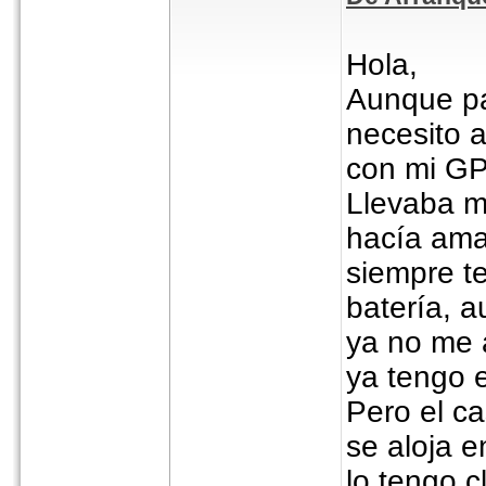
Hola,
Aunque pa
necesito 
con mi GP
Llevaba m
hacía ama
siempre t
batería, 
ya no me 
ya tengo 
Pero el ca
se aloja e
lo tengo c